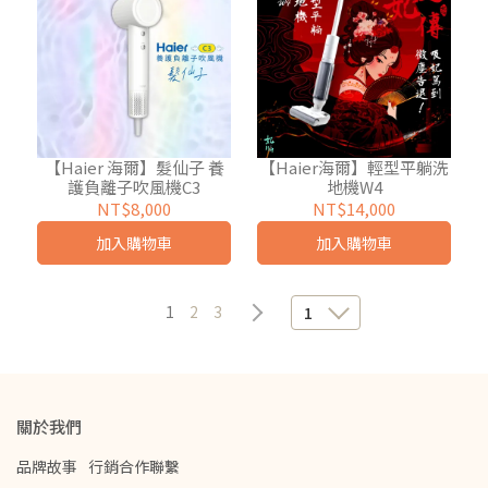
【Haier 海爾】髮仙子 養
【Haier海爾】輕型平躺洗
護負離子吹風機C3
地機W4
NT$8,000
NT$14,000
加入購物車
加入購物車
1
2
3
1
關於我們
品牌故事
行銷合作聯繫