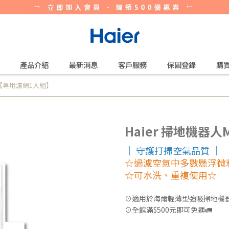
產品介紹
最新消息
客戶服務
保固登錄
購
+ 【專用濾網1入組】
Haier 掃地機器人
｜ 守護打掃空氣品質 ｜
☆過濾空氣中多數懸浮微
☆可水洗、重複使用☆
⊙適用於海爾輕薄型強吸掃地機器人
⊙全館滿$500元即可免運🚛