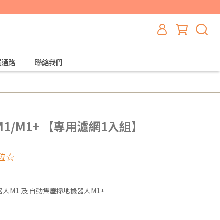
買通路
聯絡我們
M1/M1+ 【專用濾網1入組】
粒☆
M1 及 自動集塵掃地機器人M1+