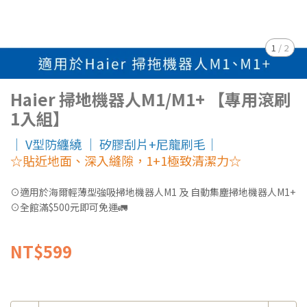
1
/
2
Haier 掃地機器人M1/M1+ 【專用滾刷
1入組】
｜ V型防纏繞 ｜ 矽膠刮片+尼龍刷毛｜
☆貼近地面、深入縫隙，1+1極致清潔力☆
⊙適用於海爾輕薄型強吸掃地機器人M1 及 自動集塵掃地機器人M1+
⊙全館滿$500元即可免運🚛
NT$599